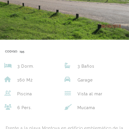
CODIGO: 195
3 Dorm.
3 Baños
160 M2
Garage
Piscina
Vista al mar
6 Pers.
Mucama
Frente a la playa Montoya en edificio emblemático de la