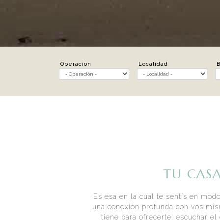
Operacion
Localidad
B
TU CASA
Es esa en la cual te sentís en modo
una conexión profunda con vos mis
tiene para ofrecerte: escuchar e