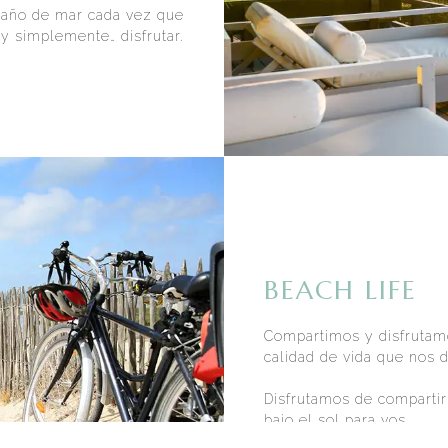
 baño de mar cada vez que
 y simplemente… disfrutar.
BEACH LIFE
Compartimos y disfrutam
calidad de vida que nos d
Disfrutamos de compartir
bajo el sol para vos.