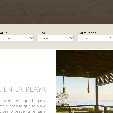
arrio
Tipo
Dormitorios
 EN LA PLAYA
 avión, en la que llegas a
mo y todo lo que la playa
l océano desde tu ventana,