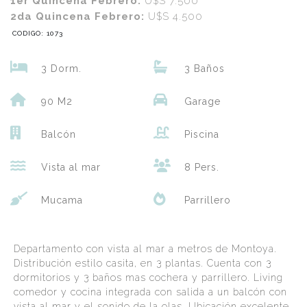
1er Quincena Febrero:
U$S 7.500
2da Quincena Febrero:
U$S 4.500
CODIGO: 1073
3 Dorm.
3 Baños
90 M2
Garage
Balcón
Piscina
Vista al mar
8 Pers.
Mucama
Parrillero
Departamento con vista al mar a metros de Montoya.
Distribución estilo casita, en 3 plantas. Cuenta con 3
dormitorios y 3 baños mas cochera y parrillero. Living
comedor y cocina integrada con salida a un balcón con
vista al mar y el sonido de la olas. Ubicación excelente,