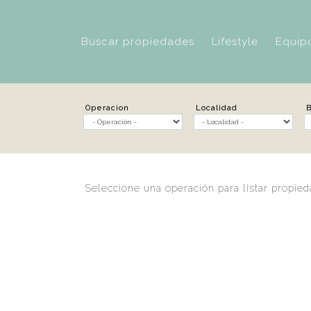
Buscar propiedades
Lifestyle
Equip
Operacion
Localidad
B
Seleccione una operación para listar propie