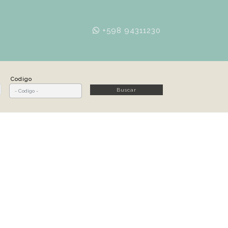
+598 94311230
Codigo
Buscar