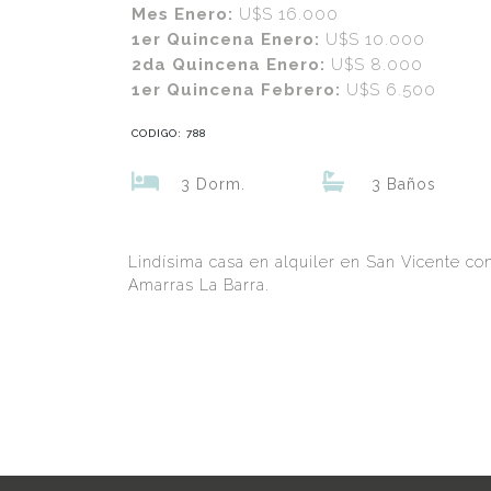
Mes Enero:
U$S 16.000
1er Quincena Enero:
U$S 10.000
2da Quincena Enero:
U$S 8.000
1er Quincena Febrero:
U$S 6.500
CODIGO: 788
3 Dorm.
3 Baños
Lindísima casa en alquiler en San Vicente con 
Amarras La Barra.