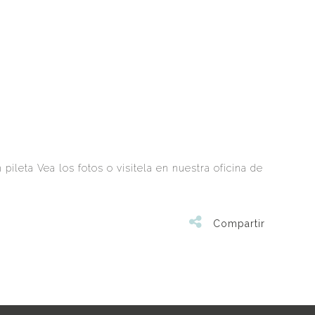
pileta Vea los fotos o visitela en nuestra oficina de
Compartir