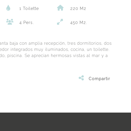
1 Toilette
220 M2
4 Pers.
450 M2.
nta baja con amplia recepción, tres dormitorios, dos
medor integrados muy iluminados, cocina, un toilette.
ado, piscina. Se aprecian hermosas vistas al mar y a
Compartir