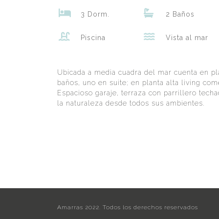
3 Dorm.
2 Baños
Piscina
Vista al mar
Ubicada a media cuadra del mar cuenta en pla
baños, uno en suite; en planta alta living co
Espacioso garaje, terraza con parrillero tech
la naturaleza desde todos sus ambientes.
Amarras 2022. Todos los derechos reservados