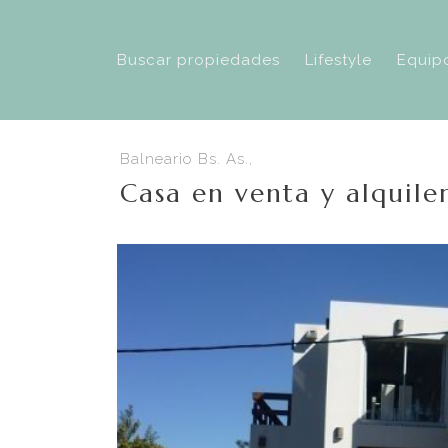
Buscar propiedades
Lifestyle
Equip
Balneario Bs. As.,
Casa en venta y alquile