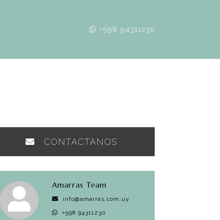
+598 94311230
CONTACTANOS
Amarras Team
info@amarras.com.uy
+598 94311230