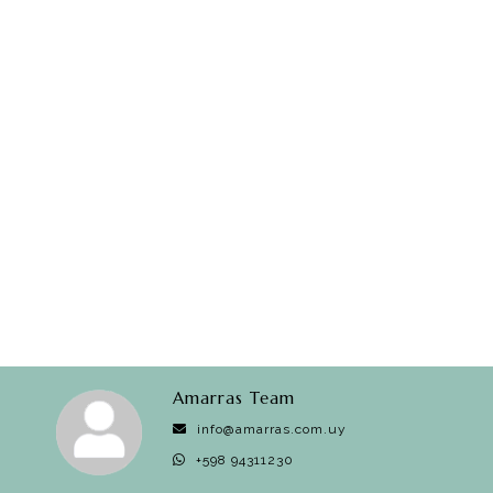
Amarras Team
info@amarras.com.uy
+598 94311230