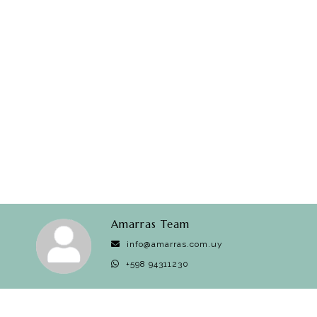
Amarras Team
info@amarras.com.uy
+598 94311230