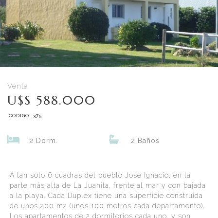
Venta
U$S 588.000
CODIGO: 375
2 Dorm.
2 Baños
A tan solo 6 cuadras del pueblo Jose Ignacio, en la
parte más alta de La Juanita, frente al mar y con bajada
a la playa. Cada Duplex tiene una superficie construida
de unos 200 m2 (unos 100 metros cada departamento).
Los apartamentos de 2 dormitorios cada uno, y son