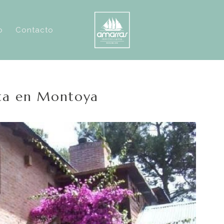
o
Contacto
nta en Montoya