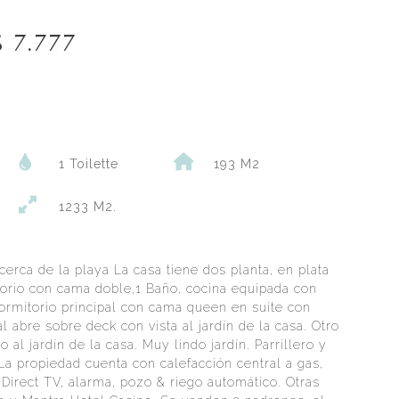
S 7.777
1 Toilette
193 M2
1233 M2.
erca de la playa La casa tiene dos planta, en plata
torio con cama doble,1 Baño, cocina equipada con
Dormitorio principal con cama queen en suite con
al abre sobre deck con vista al jardín de la casa. Otro
 al jardín de la casa. Muy lindo jardín. Parrillero y
a propiedad cuenta con calefacción central a gas,
, Direct TV, alarma, pozo & riego automático. Otras