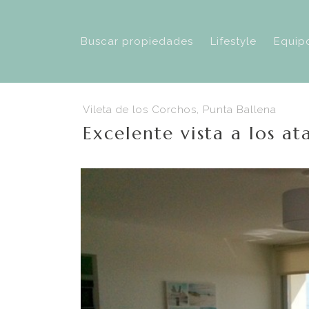
Buscar propiedades
Lifestyle
Equip
Vileta de los Corchos, Punta Ballena
Excelente vista a los a