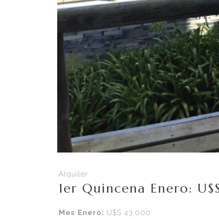
Alquiler
1er Quincena Enero: U$
Mes Enero:
U$S 43.000