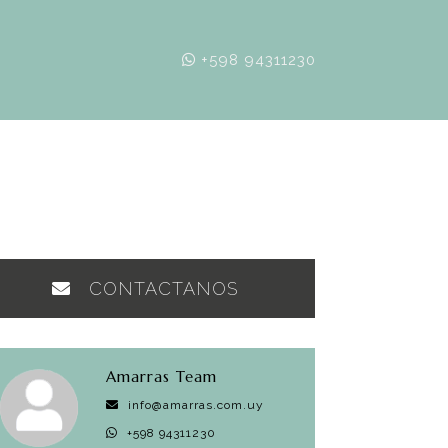
+598 94311230
CONTACTANOS
Amarras Team
info@amarras.com.uy
+598 94311230