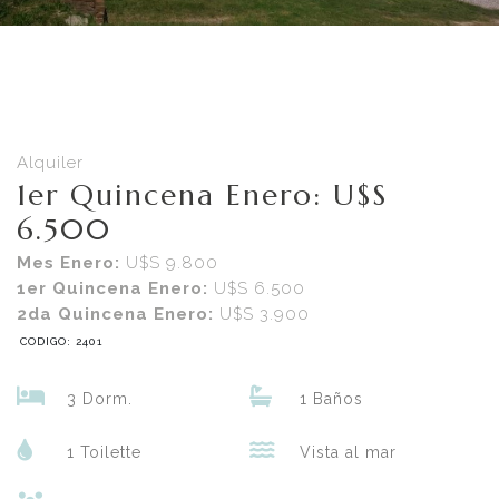
Alquiler
1er Quincena Enero: U$S
6.500
Mes Enero:
U$S 9.800
1er Quincena Enero:
U$S 6.500
2da Quincena Enero:
U$S 3.900
CODIGO: 2401
3 Dorm.
1 Baños
1 Toilette
Vista al mar