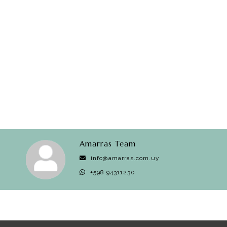
Amarras Team
info@amarras.com.uy
+598 94311230