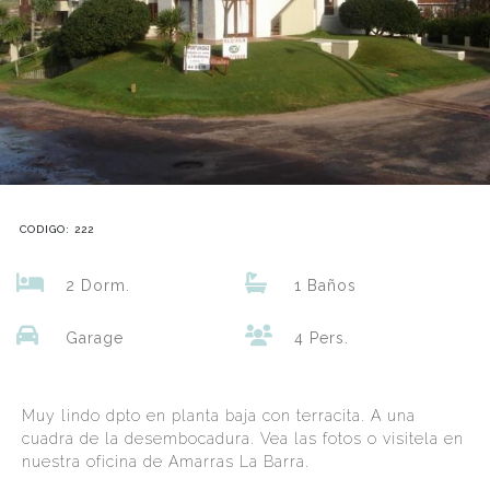
CODIGO: 222
2 Dorm.
1 Baños
Garage
4 Pers.
Muy lindo dpto en planta baja con terracita. A una
cuadra de la desembocadura. Vea las fotos o visitela en
nuestra oficina de Amarras La Barra.