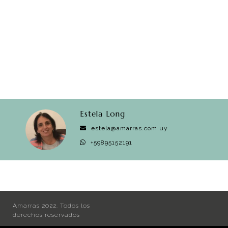
Estela Long
estela@amarras.com.uy
+59895152191
Amarras 2022. Todos los
derechos reservados