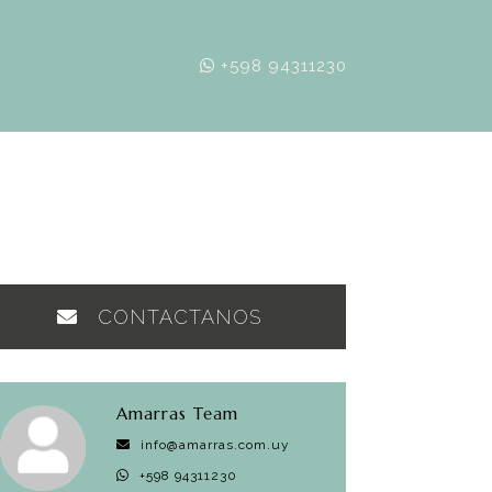
+598 94311230
CONTACTANOS
Amarras Team
info@amarras.com.uy
+598 94311230