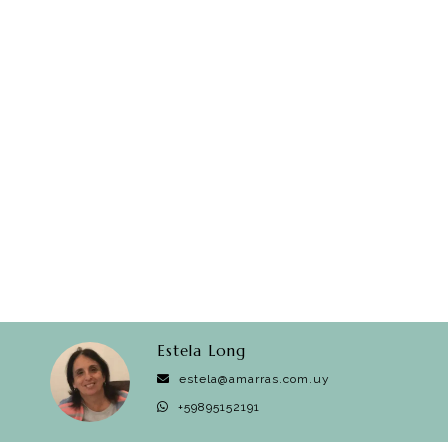
Estela Long
estela@amarras.com.uy
+59895152191