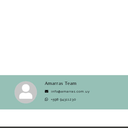
Amarras Team
info@amarras.com.uy
+598 94311230