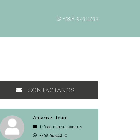
+598 94311230
CONTACTANOS
Amarras Team
info@amarras.com.uy
+598 94311230