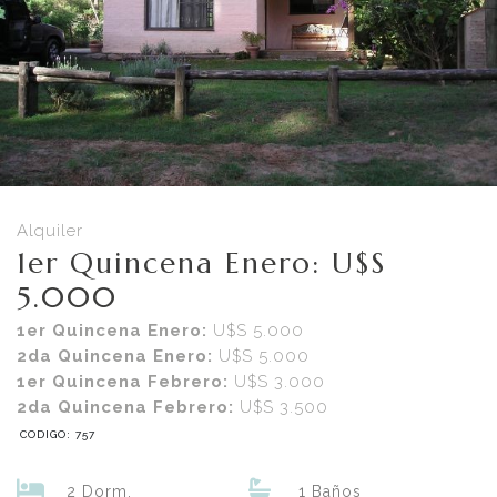
Alquiler
1er Quincena Enero: U$S
5.000
1er Quincena Enero:
U$S 5.000
2da Quincena Enero:
U$S 5.000
1er Quincena Febrero:
U$S 3.000
2da Quincena Febrero:
U$S 3.500
CODIGO: 757
2 Dorm.
1 Baños