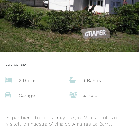
CODIGO: 695
2 Dorm.
1 Baños
Garage
4 Pers.
Súper bien ubicado y muy alegre. Vea las fotos o
visitela en nuestra oficina de Amarras La Barra.