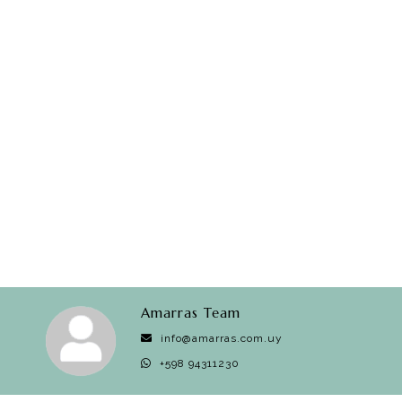
Amarras Team
info@amarras.com.uy
+598 94311230