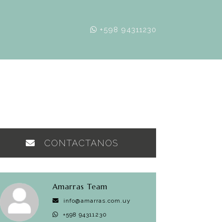
+598 94311230
CONTACTANOS
Amarras Team
info@amarras.com.uy
+598 94311230