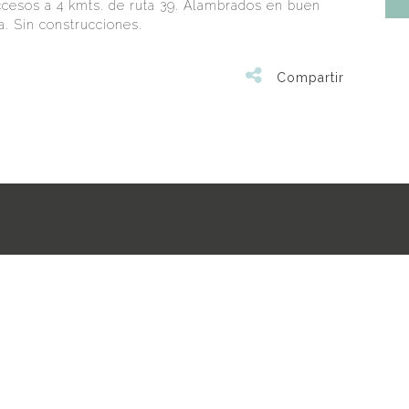
ccesos a 4 kmts. de ruta 39. Alambrados en buen
a. Sin construcciones.
Compartir