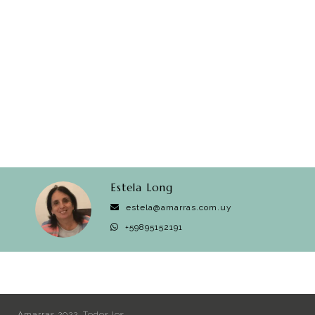
Estela Long
estela@amarras.com.uy
+59895152191
Amarras 2022. Todos los