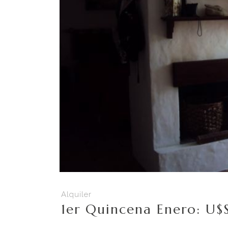
Alquiler
1er Quincena Enero: U$