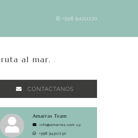
+598 94311230
ruta al mar.
CONTACTANOS
Amarras Team
info@amarras.com.uy
+598 94311230