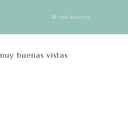
+598 94311230
muy buenas vistas