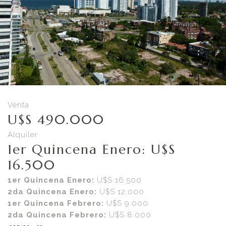
Venta
U$S 490.000
Alquiler
1er Quincena Enero: U$S
16.500
1er Quincena Enero:
U$S 16.500
2da Quincena Enero:
U$S 12.000
1er Quincena Febrero:
U$S 9.000
2da Quincena Febrero:
U$S 8.000