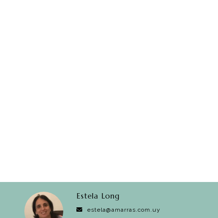
Estela Long
estela@amarras.com.uy