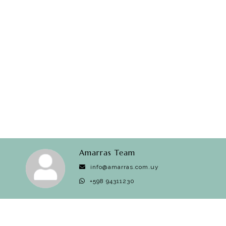
Amarras Team
info@amarras.com.uy
+598 94311230