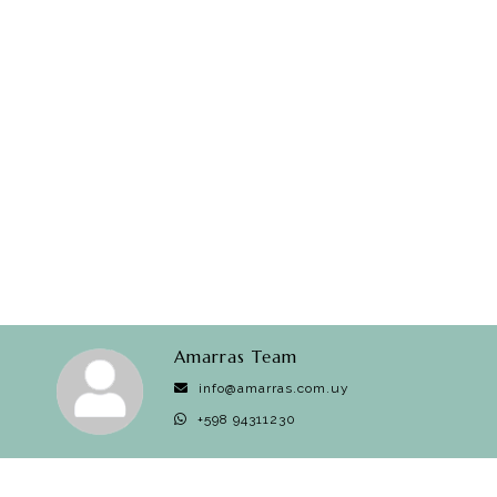
Amarras Team
info@amarras.com.uy
+598 94311230